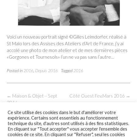
Voici un nouveau portrait signé ©Gilles Leimdorfer, réalisé à
St Malo lors des Assises des Ateliers d’Art de France, j’y ai
accolé une photo de mon atelier et de mes dernières pièces
«Gorgones et Tournesols» l’un ne va pas sans l’autre…
Posted in
2016
,
Depuis 2016
Tagged
2016
Post
←
Maison & Objet – Sept
Côté Ouest Fev.Mars 2016
→
navigation
2016
Ce site utilise des cookies dans le but d'améliorer votre
expérience. Certains sont essentiels au fonctionnement
technique du site, d'autres sont utilisés à des fins statistiques.
En cliquant sur "Tout accepter" vous accepter l'ensemble des
cookies de ce site. En cliquant sur "Refuser", seul les cookies