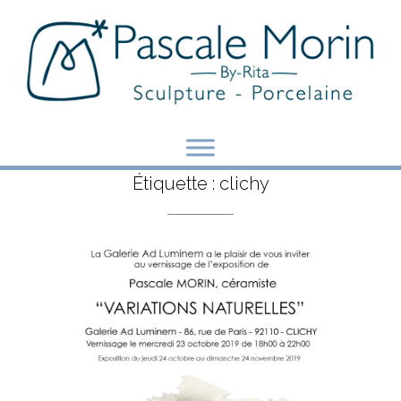
Skip
to
content
Étiquette :
clichy