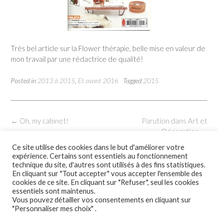
Très bel article sur la Flower thérapie, belle mise en valeur de
mon travail par une rédactrice de qualité!
Posted in
2013 à 2015
,
Et avant 2016
Tagged
2015
Post
←
Oh, my cabinet!
Parution dans Art et
navigation
Décoration
→
Ce site utilise des cookies dans le but d'améliorer votre
expérience. Certains sont essentiels au fonctionnement
technique du site, d'autres sont utilisés à des fins statistiques.
En cliquant sur "Tout accepter" vous accepter l'ensemble des
cookies de ce site. En cliquant sur "Refuser", seul les cookies
essentiels sont maintenus.
Vous pouvez détailler vos consentements en cliquant sur
"Personnaliser mes choix" .