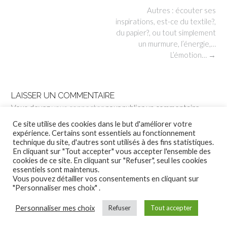
Post
Autres : écouter ses
navigation
inspirations, est-ce du textile?,
du papier?, ou tout simplement
un murmure, l’énergie,…
L’émotion…
→
LAISSER UN COMMENTAIRE
Vous devez
vous connecter
pour publier un commentaire.
Ce site utilise des cookies dans le but d'améliorer votre
expérience. Certains sont essentiels au fonctionnement
technique du site, d'autres sont utilisés à des fins statistiques.
En cliquant sur "Tout accepter" vous accepter l'ensemble des
cookies de ce site. En cliquant sur "Refuser", seul les cookies
essentiels sont maintenus.
Vous pouvez détailler vos consentements en cliquant sur
"Personnaliser mes choix" .
Personnaliser mes choix
Refuser
Tout accepter