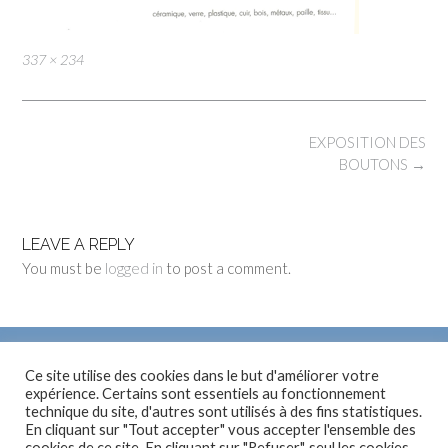
Full
337 × 234
size
Post
EXPOSITION DES
navigation
BOUTONS
→
LEAVE A REPLY
You must be
logged in
to post a comment.
Ce site utilise des cookies dans le but d'améliorer votre
expérience. Certains sont essentiels au fonctionnement
SUIVEZ MOI…
technique du site, d'autres sont utilisés à des fins statistiques.
En cliquant sur "Tout accepter" vous accepter l'ensemble des
cookies de ce site. En cliquant sur "Refuser", seul les cookies